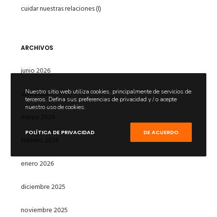
cuidar nuestras relaciones (I)
ARCHIVOS
junio 2026
Nuestro sitio web utiliza cookies, principalmente de servicios de
abril 2026
terceros. Defina sus preferencias de privacidad y / o acepte
nuestro uso de cookies.
marzo 2026
POLÍTICA DE PRIVACIDAD
DE ACUERDO
febrero 2026
enero 2026
diciembre 2025
noviembre 2025