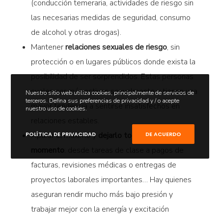
(conducción temeraria, actividades de riesgo sin
las necesarias medidas de seguridad, consumo
de alcohol y otras drogas).
Mantener
relaciones sexuales de riesgo
, sin
protección o en lugares públicos donde exista la
posibilidad de ser sorprendidos. Estas personas
suelen ser más activas sexualmente y tienen una
Nuestro sitio web utiliza cookies, principalmente de servicios de
terceros. Defina sus preferencias de privacidad y / o acepte
mayor tendencia a sentirse insatisfechos en
nuestro uso de cookies.
relaciones estables.
POLÍTICA DE PRIVACIDAD
DE ACUERDO
Apurar al máximo y
dejarlo todo para el último
momento
: desde tareas de clase a pagos de
facturas, revisiones médicas o entregas de
proyectos laborales importantes… Hay quienes
aseguran rendir mucho más bajo presión y
trabajar mejor con la energía y excitación