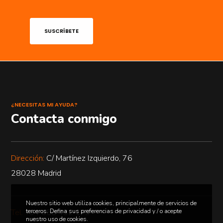
SUSCRÍBETE
¿NECESITAS MI AYUDA?
Contacta conmigo
Dirección:
C/ Martínez Izquierdo, 76
28028 Madrid
Nuestro sitio web utiliza cookies, principalmente de servicios de
terceros. Defina sus preferencias de privacidad y / o acepte
Tel.
+34 658 432 173
nuestro uso de cookies.