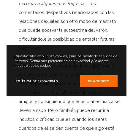
necesito a alguien más fogoso»
… Los
comentarios despectivos relacionados con las
relaciones sexuales son otro modo de maltrato
que puede socavar la autoestima del varón,
dificultándole la posibilidad de entablar futuras
relaciones.
Nuestro sitio web utiliza cookies, principalmente de servicios de
Aislamiento.
Es común que la mujer haga todo lo
terceros. Defina sus preferencias de privacidad y / o acepte
posible por alejar a su pareja de su círculo más
nuestro uso de cookies.
cercano. A menudo lo hará de forma sutil,
POLÍTICA DE PRIVACIDAD
DE ACUERDO
buscando todo tipo de excusas cada vez que él
quiere visitar a su familia o quedar con sus
amigos y consiguiendo que esos planes nunca se
lleven a cabo. Pero también puede recurrir a
insultos o críticas crueles cuando los seres
queridos de él se den cuenta de que algo está