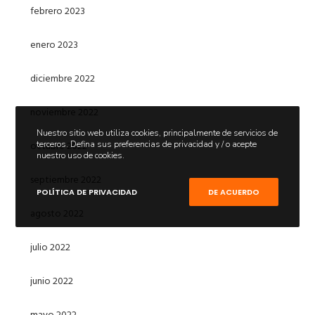
febrero 2023
enero 2023
diciembre 2022
noviembre 2022
Nuestro sitio web utiliza cookies, principalmente de servicios de
octubre 2022
terceros. Defina sus preferencias de privacidad y / o acepte
nuestro uso de cookies.
septiembre 2022
POLÍTICA DE PRIVACIDAD
DE ACUERDO
agosto 2022
julio 2022
junio 2022
mayo 2022