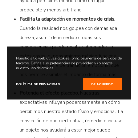
ayuda a percibir el mundo como un lugar
predecible y menos arbitrario.
Facilita la adaptación en momentos de crisis.
Cuando la realidad nos golpea con demasiada
dureza, asumir de inmediato todas sus
consecuencias puede resultar abrumador. En
estos casos, el pensamiento mágico funciona
Nuestro sitio web utiliza cookies, principalmente de servicios de
terceros. Defina sus preferencias de privacidad y / o acepte
como una especie de transición emocional que
nuestro uso de cookies.
nos permite asimilar el impacto de forma más
gradual.
POLÍTICA DE PRIVACIDAD
DE ACUERDO
Potencia el efecto placebo.
Nuestras
expectativas influyen poderosamente en cómo
percibimos nuestro estado físico y emocional. La
convicción de que cierto ritual, remedio o incluso
un objeto nos ayudará a estar mejor puede