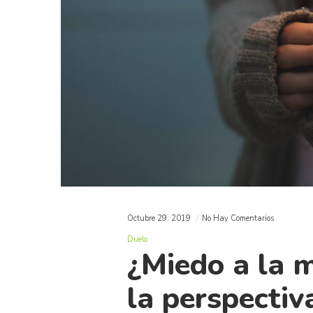
Octubre 29, 2019
No Hay Comentarios
Duelo
¿Miedo a la 
la perspectiv