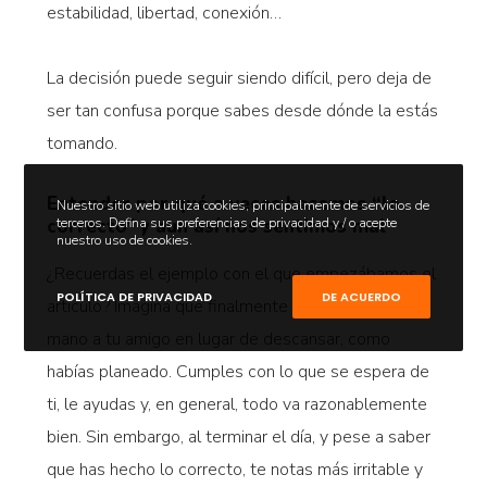
estabilidad, libertad, conexión…
La decisión puede seguir siendo difícil, pero deja de
ser tan confusa porque sabes desde dónde la estás
tomando.
Entender por qué a veces hacemos “lo
Nuestro sitio web utiliza cookies, principalmente de servicios de
terceros. Defina sus preferencias de privacidad y / o acepte
correcto” y aun así nos sentimos mal
nuestro uso de cookies.
¿Recuerdas el ejemplo con el que empezábamos el
POLÍTICA DE PRIVACIDAD
DE ACUERDO
artículo? Imagina que finalmente decides echar una
mano a tu amigo en lugar de descansar, como
habías planeado. Cumples con lo que se espera de
ti, le ayudas y, en general, todo va razonablemente
bien. Sin embargo, al terminar el día, y pese a saber
que has hecho lo correcto, te notas más irritable y