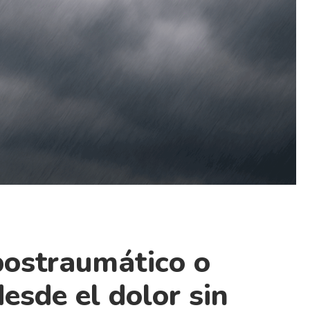
postraumático o
esde el dolor sin