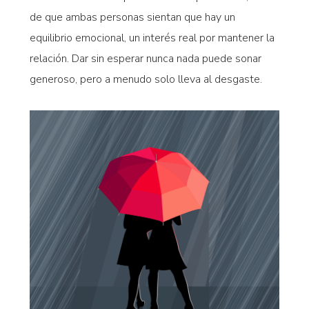
de que ambas personas sientan que hay un
equilibrio emocional, un interés real por mantener la
relación. Dar sin esperar nunca nada puede sonar
generoso, pero a menudo solo lleva al desgaste.