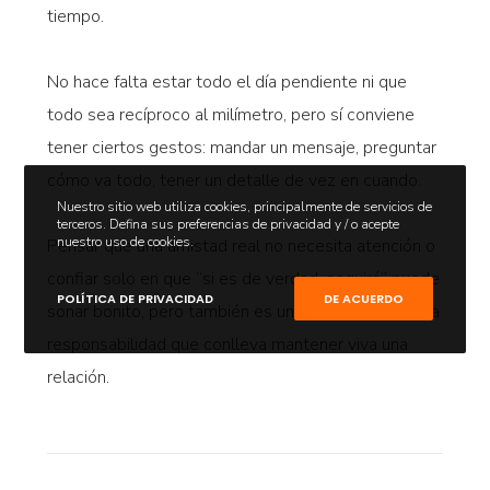
tiempo.
No hace falta estar todo el día pendiente ni que
todo sea recíproco al milímetro, pero sí conviene
tener ciertos gestos: mandar un mensaje, preguntar
cómo va todo, tener un detalle de vez en cuando.
Nuestro sitio web utiliza cookies, principalmente de servicios de
terceros. Defina sus preferencias de privacidad y / o acepte
nuestro uso de cookies.
Pensar que una amistad real no necesita atención o
confiar solo en que “si es de verdad, seguirá” puede
POLÍTICA DE PRIVACIDAD
DE ACUERDO
sonar bonito, pero también es una forma de evitar la
responsabilidad que conlleva mantener viva una
relación.