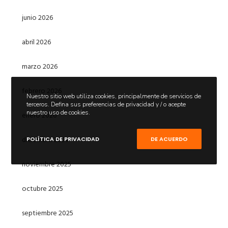
junio 2026
abril 2026
marzo 2026
febrero 2026
Nuestro sitio web utiliza cookies, principalmente de servicios de
terceros. Defina sus preferencias de privacidad y / o acepte
nuestro uso de cookies.
enero 2026
diciembre 2025
POLÍTICA DE PRIVACIDAD
DE ACUERDO
noviembre 2025
octubre 2025
septiembre 2025