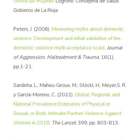
contra las mujeres
. Logroño: Consejería de Salud.
Gobierno de La Rioja
Peters, J. (2008).
Measuring myths about domestic
violence: Development and initial validation of the
domestic violence myth acceptance scale
.
Journal
of Aggression, Maltreatment & Trauma
, 16(1),
pp.1-21.
Sardinha, L., Maheu-Giroux, M., Stöckl, H., Meyer,S. R.
y García-Moreno, C. (2022).
Global, Regional, and
National Prevalence Estimates of Physical or
Sexual, or Both, Intimate Partner Violence Against
Women in 2018
.
The Lancet
, 399, pp. 803-813.