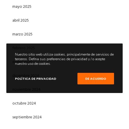
mayo 2025
abril 2025
marzo 2025
febrero 2025
Nuestro sitio web utiliza cookies, principalmente de servicios de
terceros. Defina sus preferencias de privacidad y / o acepte
enero 2025
nuestro uso de cookies.
diciembre 2024
POLÍTICA DE PRIVACIDAD
DE ACUERDO
noviembre 2024
octubre 2024
septiembre 2024