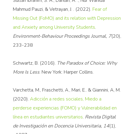
Sultan Ibrahim, S. A., Dahlan, A. ., Nur Wahida
Mahmud Pauzi, & Vetrayan, J. . (2022).
Fear of
Missing Out (FoMO) and its relation with Depression
and Anxiety among University Students
.
Environment-Behaviour Proceedings Journal, 7
(20),
233-238
Schwartz, B. (2016).
The Paradox of Choice: Why
More Is Less
. New York: Harper Collins.
Varchetta, M., Fraschetti, A., Mari, E.. & Giannini, A, M.
(2020).
Adicción a redes sociales, Miedo a
perderse experiencias (FOMO) y Vulnerabilidad en
línea en estudiantes universitarios
.
Revista Digital
de Investigación en Docencia Universitaria, 14
(1),