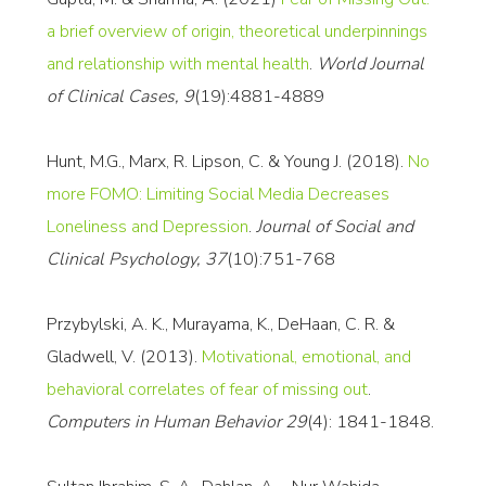
a brief overview of origin, theoretical underpinnings
and relationship with mental health
.
World Journal
of Clinical Cases, 9
(19):4881-4889
Hunt, M.G., Marx, R. Lipson, C. & Young J. (2018).
No
more FOMO: Limiting Social Media Decreases
Loneliness and Depression
.
Journal of Social and
Clinical Psychology, 37
(10):751-768
Przybylski, A. K., Murayama, K., DeHaan, C. R. &
Gladwell, V. (2013).
Motivational, emotional, and
behavioral correlates of fear of missing out
.
Computers in Human Behavior 29
(4): 1841-1848.