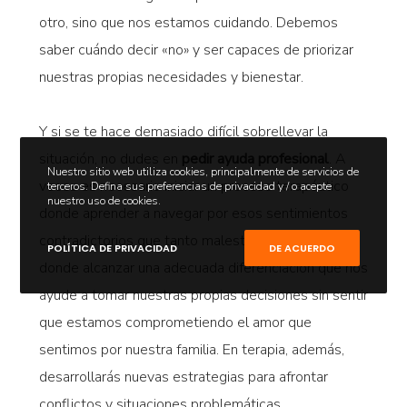
otro, sino que nos estamos cuidando. Debemos
saber cuándo decir «no» y ser capaces de priorizar
nuestras propias necesidades y bienestar.
Y si se te hace demasiado difícil sobrellevar la
situación, no dudes en
pedir ayuda profesional
. A
Nuestro sitio web utiliza cookies, principalmente de servicios de
veces es necesario iniciar un proceso terapéutico
terceros. Defina sus preferencias de privacidad y / o acepte
nuestro uso de cookies.
donde aprender a navegar por esos sentimientos
contradictorios que tanto malestar provocan y
POLÍTICA DE PRIVACIDAD
DE ACUERDO
donde alcanzar una adecuada diferenciación que nos
ayude a tomar nuestras propias decisiones sin sentir
que estamos comprometiendo el amor que
sentimos por nuestra familia. En terapia, además,
desarrollarás nuevas estrategias para afrontar
conflictos y situaciones problemáticas.